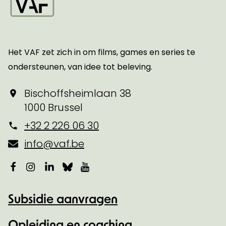
Startpagina
Het VAF zet zich in om films, games en series te
ondersteunen, van idee tot beleving.
Bischoffsheimlaan 38
1000 Brussel
+32 2 226 06 30
info@vaf.be
Facebook
Instagram
LinkedIn
Bluesky
YouTube
Subsidie aanvragen
Opleiding en coaching