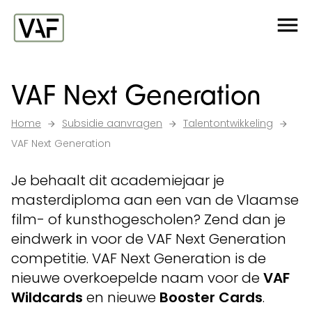
Ga verder naar de inhoud
Me
Startpagina
VAF Next Generation
Home
Subsidie aanvragen
Talentontwikkeling
VAF Next Generation
Je behaalt dit academiejaar je
masterdiploma aan een van de Vlaamse
film- of kunsthogescholen? Zend dan je
eindwerk in voor de VAF Next Generation
competitie. VAF Next Generation is de
nieuwe overkoepelde naam voor de
VAF
Wildcards
en nieuwe
Booster Cards
.