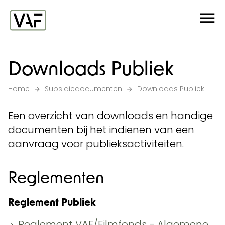
Ga verder naar de inhoud
Me
Startpagina
Downloads Publiek
Home
Subsidiedocumenten
Downloads Publiek
Een overzicht van downloads en handige
documenten bij het indienen van een
aanvraag voor publieksactiviteiten.
Reglementen
Reglement Publiek
Reglement VAF/Filmfonds - Algemene