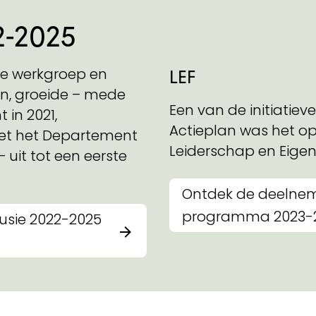
2-2025
ne werkgroep en
LEF
ven, groeide – mede
Een van de initiatiev
 in 2021,
Actieplan was het 
et het Departement
Leiderschap en Eigenh
 uit tot een eerste
Ontdek de deelnem
programma 2023-
lusie 2022-2025