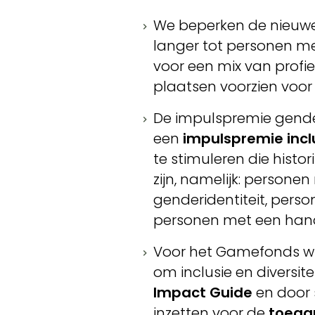
We beperken de nieuwe
langer tot personen me
voor een mix van profi
plaatsen voorzien voo
De impulspremie gende
een
impulspremie incl
te stimuleren die histo
zijn, namelijk: persone
genderidentiteit, pers
personen met een han
Voor het Gamefonds wi
om inclusie en diversit
Impact Guide
en door 
inzetten voor de
toega