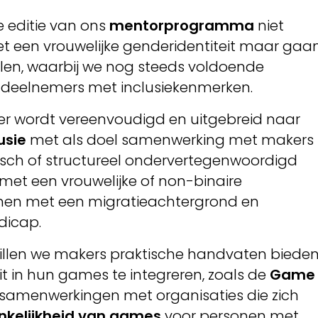
 editie van ons
mentorprogramma
niet
t een vrouwelijke genderidentiteit maar gaa
elen, waarbij we nog steeds voldoende
r deelnemers met inclusiekenmerken.
r wordt vereenvoudigd en uitgebreid naar
usie
met als doel samenwerking met makers
risch of structureel ondervertegenwoordigd
n met een vrouwelijke of non-binaire
onen met een migratieachtergrond en
dicap.
llen we makers praktische handvaten biede
eit in hun games te integreren, zoals de
Game
samenwerkingen met organisaties die zich
nkelijkheid van games
voor personen met