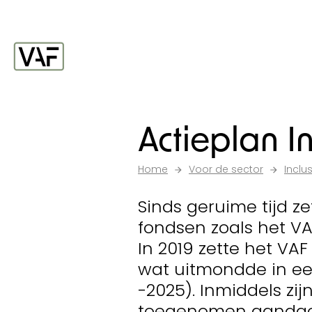
Ga verder naar de inhoud
Startpagina
Actieplan In
Home
Voor de sector
Inclus
Sinds geruime tijd z
fondsen zoals het VAF
In 2019 zette het VAF
wat uitmondde in een
-2025). Inmiddels zi
toegenomen aandacht