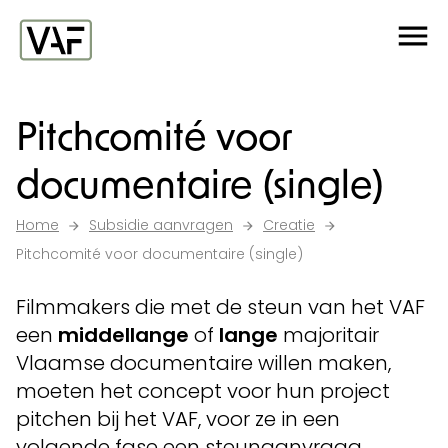
Ga verder naar de inhoud
Me
Startpagina
Pitchcomité voor
documentaire (single)
Home
Subsidie aanvragen
Creatie
Pitchcomité voor documentaire (single)
Filmmakers die met de steun van het VAF
een
middellange
of
lange
majoritair
Vlaamse documentaire willen maken,
moeten het concept voor hun project
pitchen bij het VAF, voor ze in een
volgende fase een steunaanvraag