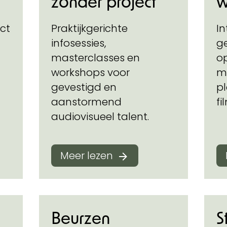
zonder project
w
ect
Praktijkgerichte
In
infosessies,
g
masterclasses en
o
workshops voor
m
gevestigd en
p
aanstormend
f
audiovisueel talent.
Meer lezen
Beurzen
S