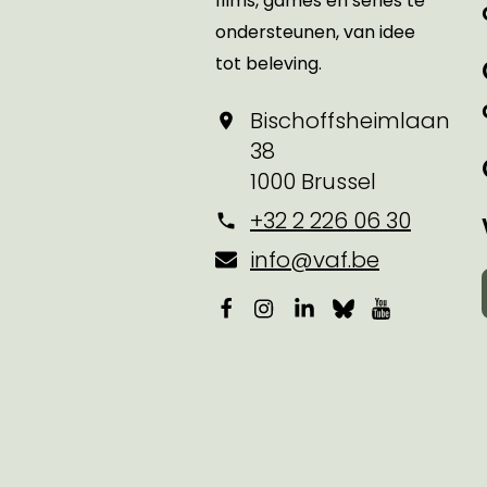
films, games en series te
ondersteunen, van idee
tot beleving.
Bischoffsheimlaan
38
1000 Brussel
+32 2 226 06 30
info@vaf.be
Facebook
Instagram
LinkedIn
Bluesky
YouTube