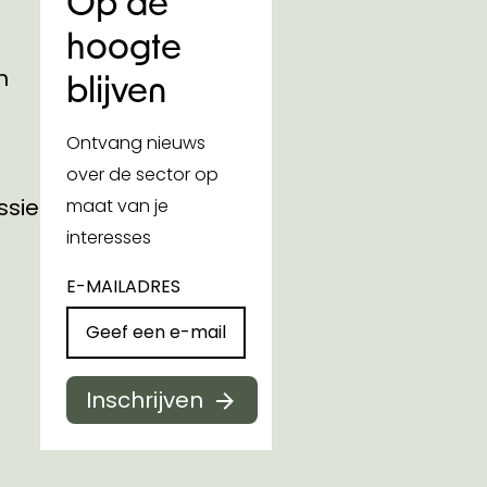
Op de
hoogte
n
blijven
Ontvang nieuws
over de sector op
ssies
maat van je
interesses
E-MAILADRES
Inschrijven