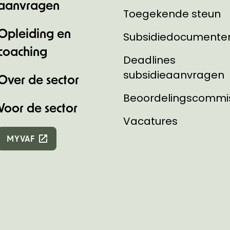
aanvragen
Toegekende steun
Opleiding en
Subsidiedocumente
coaching
Deadlines
subsidieaanvragen
Over de sector
Beoordelingscommi
Voor de sector
Vacatures
MYVAF