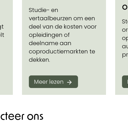
o
Studie- en
vertaalbeurzen om een
St
gt
deel van de kosten voor
o
lt
opleidingen of
o
deelname aan
a
coproductiemarkten te
pr
dekken.
Meer lezen
cteer ons