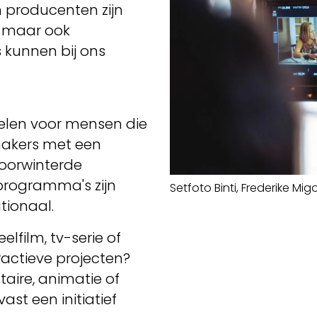
n producenten zijn
, maar ook
s kunnen bij ons
len voor mensen die
makers met een
doorwinterde
programma's zijn
Setfoto Binti, Frederike Mi
ationaal.
elfilm, tv-serie of
eractieve projecten?
taire, animatie of
ast een initiatief