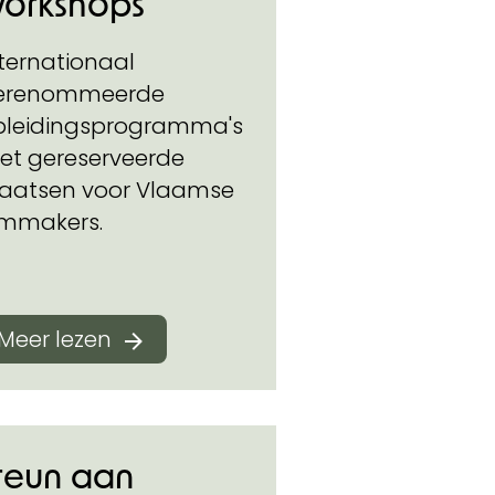
orkshops
ternationaal
erenommeerde
pleidingsprogramma's
et gereserveerde
laatsen voor Vlaamse
ilmmakers.
Meer lezen
teun aan