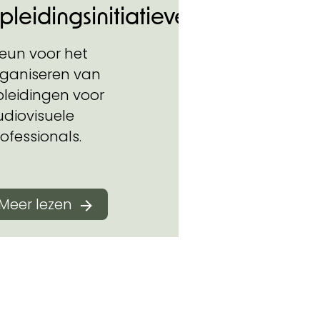
pleidingsinitiatieven
eun voor het
rganiseren van
pleidingen voor
udiovisuele
ofessionals.
Meer lezen